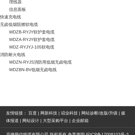
理线器
信息面板
快速充电线
无卤低烟阻燃软电缆
WDZB-RYJY软护套电缆
WDZA-RYJY软护套电缆
WDZ-RYJYJ-105软电缆
消防耐火电线
WDZN-RYJS消防用低烟无卤电缆
WDZBN-BV低烟无卤电线
友情链接：
百度
|
网新科技
|
诏业科技
|
网站诊断/改版/升级
|
媒
体报道
|
网站设计
|
大型采购平台
|
企业邮箱
安徽顺信线缆有限公司
版权所有
免责声明
皖ICP备17008103号-3