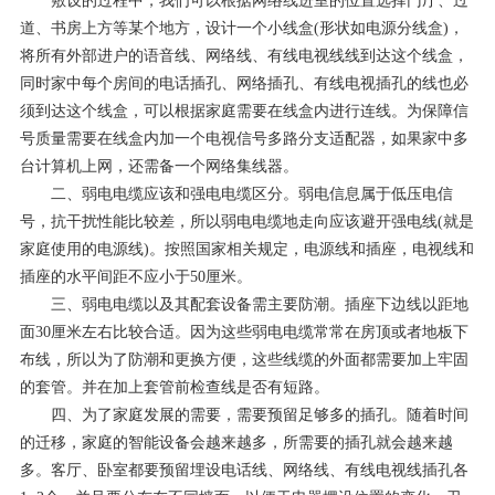
敷设的过程中，我们可以根据网络线进室的位置选择门厅、过
道、书房上方等某个地方，设计一个小线盒(形状如电源分线盒)，
将所有外部进户的语音线、网络线、有线电视线线到达这个线盒，
同时家中每个房间的电话插孔、网络插孔、有线电视插孔的线也必
须到达这个线盒，可以根据家庭需要在线盒内进行连线。为保障信
号质量需要在线盒内加一个电视信号多路分支适配器，如果家中多
台计算机上网，还需备一个网络集线器。
二、弱电电缆应该和强电电缆区分。弱电信息属于低压电信
号，抗干扰性能比较差，所以弱电电缆地走向应该避开强电线(就是
家庭使用的电源线)。按照国家相关规定，电源线和插座，电视线和
插座的水平间距不应小于50厘米。
三、弱电电缆以及其配套设备需主要防潮。插座下边线以距地
面30厘米左右比较合适。因为这些弱电电缆常常在房顶或者地板下
布线，所以为了防潮和更换方便，这些线缆的外面都需要加上牢固
的套管。并在加上套管前检查线是否有短路。
四、为了家庭发展的需要，需要预留足够多的插孔。随着时间
的迁移，家庭的智能设备会越来越多，所需要的插孔就会越来越
多。客厅、卧室都要预留埋设电话线、网络线、有线电视线插孔各