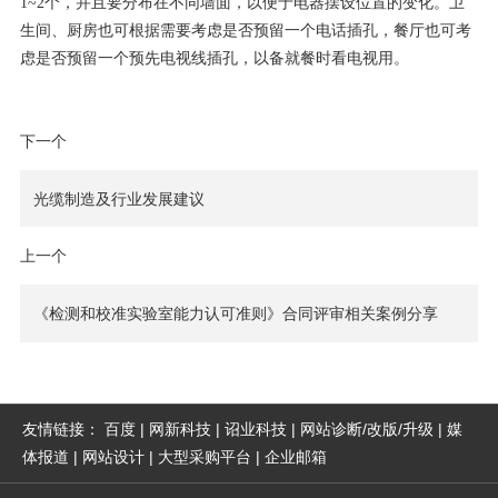
1~2个，并且要分布在不同墙面，以便于电器摆设位置的变化。卫
生间、厨房也可根据需要考虑是否预留一个电话插孔，餐厅也可考
虑是否预留一个预先电视线插孔，以备就餐时看电视用。
下一个
光缆制造及行业发展建议
上一个
《检测和校准实验室能力认可准则》合同评审相关案例分享
友情链接：
百度
|
网新科技
|
诏业科技
|
网站诊断/改版/升级
|
媒
体报道
|
网站设计
|
大型采购平台
|
企业邮箱