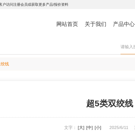
客户访问注册会员或获取更多产品/报价资料
网站首页
关于我们
产品中心
双绞线
超5类双绞线
文字：
[大]
[中]
[小]
2025/6/11